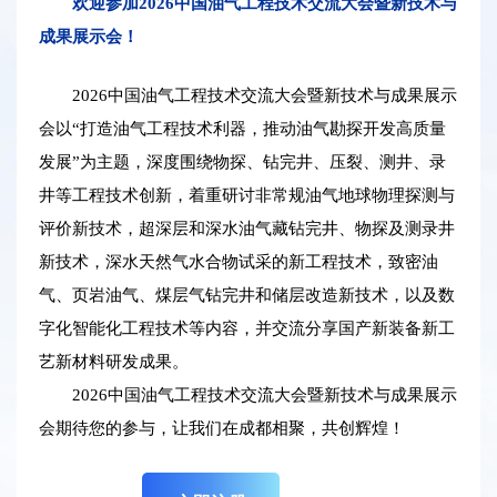
欢迎参加2026中国油气工程技术交流大会暨新技术与
成果展示会！
征
2026中国油气工程技术交流大会暨新技术与成果展示
文
会以“打造油气工程技术利器，推动油气勘探开发高质量
下载手册前请填写以下信息
参
发展”为主题，深度围绕物探、钻完井、压裂、测井、录
井等工程技术创新，着重研讨非常规油气地球物理探测与
姓名:
会
评价新技术，超深层和深水油气藏钻完井、物探及测录井
新技术，深水天然气水合物试采的新工程技术，致密油
注
职位:
气、页岩油气、煤层气钻完井和储层改造新技术，以及数
订阅会议资讯
册
字化智能化工程技术等内容，并交流分享国产新装备新工
公司:
艺新材料研发成果。
姓名:
展
2026中国油气工程技术交流大会暨新技术与成果展示
会期待您的参与，让我们在成都相聚，共创辉煌！
览
邮箱:
公司:
新