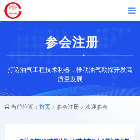
首
参会注册
页
关
打造油气工程技术利器，推动油气勘探开发高
于
质量发展
大
当前位置：
首页
> 参会注册 > 欢迎参会
会
在
线