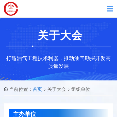
首
关于大会
页
关
打造油气工程技术利器，推动油气勘探开发高
于
质量发展
大
当前位置：
首页
> 关于大会 > 组织单位
会
在
主办单位
线