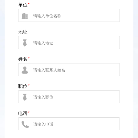
单位
*
征
文
地址
参
下载手册前请填写以下信息
姓名:
姓名
*
会
注
职位:
职位
*
册
订阅会议资讯
公司:
姓名:
展
电话
*
览
邮箱:
公司:
新