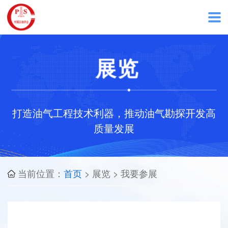
首
展览
页
关
打造油气工程技术利器，推动油气勘探开发高
于
质量发展
大
当前位置：
首页
> 展览 > 我要参展
会
在
线